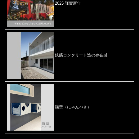
2025 謹賀新年
鉄筋コンクリート造の存在感
猫壁（にゃんぺき）