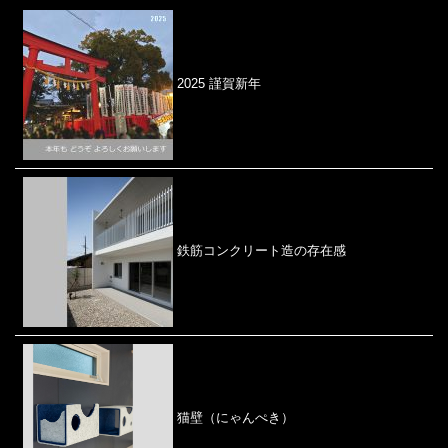
2025 謹賀新年
鉄筋コンクリート造の存在感
猫壁（にゃんぺき）