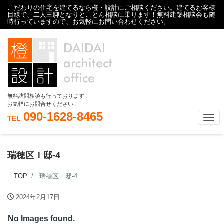
こだわりの住宅を建てるなら橙・設計にご相談ください。建てるお客様
目線で、二人三脚となりとことん相談に乗ります！無料建築相談会も随
時行っていますので、お気軽にお問い合わせください。
無料訪問相談も行っております！
お気軽にお問合せください！
090-1628-8465
Tog
TEL
瑞穂区Ｉ邸-4
TOP
瑞穂区Ｉ邸-4
2024年2月17日
No Images found.