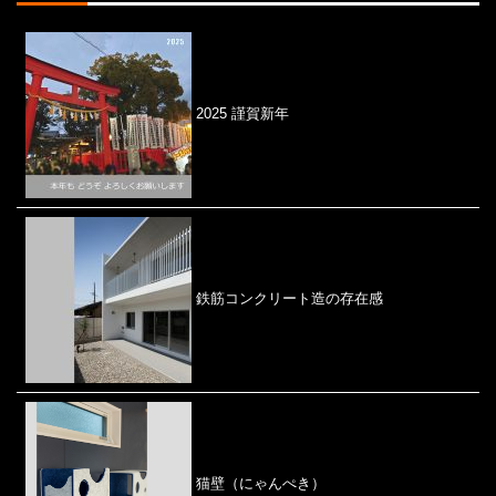
2025 謹賀新年
鉄筋コンクリート造の存在感
猫壁（にゃんぺき）