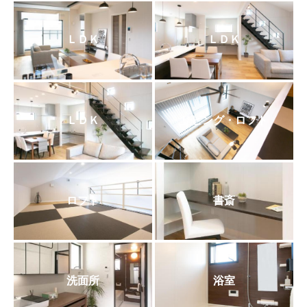
ＬＤＫ
ＬＤＫ
ＬＤＫ
リビング・ロフト
ロフト
書斎
洗面所
浴室