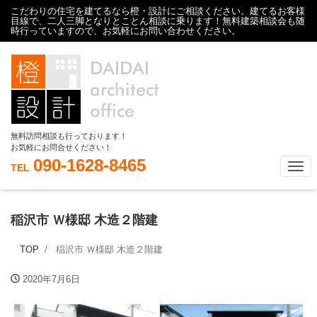
こだわりの住宅を建てるなら橙・設計にご相談ください。建てるお客様
目線で、二人三脚となりとことん相談に乗ります！無料建築相談会も随
時行っていますので、お気軽にお問い合わせください。
無料訪問相談も行っております！
お気軽にお問合せください！
090-1628-8465
Tog
TEL
稲沢市 Ｗ様邸 木造２階建
TOP
稲沢市 Ｗ様邸 木造２階建
2020年7月6日